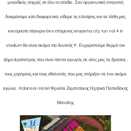
μοναδικές στιγμές σε όλο το στάδιο . Σαν οργανωτική επιτροπή
δοκιμάσαμε κάτι διαφορετικό, είδαμε τις ελλείψεις και τα λάθη μας
και είμαστε σίγουροι ότι ο επόμενος ierapetra city run vol 4 in
stadium θα είναι ακόμα πιο δυνατός !!! . Ευχαριστούμε θερμά τον
Δήμο Ιεράπετρας που είναι πάντα αρωγός σε ολες μας τις δράσεις ,
τους χορηγούς και τους εθελοντές που μας στήριξαν σε ένα ακόμα
αγώνα . Robinson Hotel Φρούτα Ζαμπετάκης Ηχητικά Παπαδάκης
Μανόλης