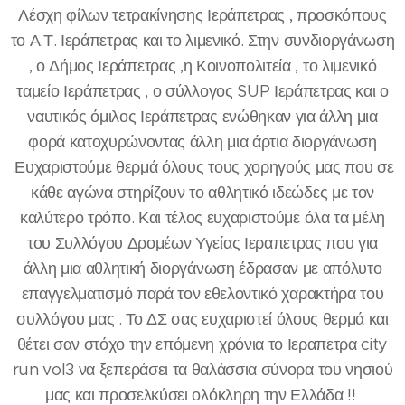
Λέσχη φίλων τετρακίνησης Ιεράπετρας , προσκόπους
το Α.Τ. Ιεράπετρας και το λιμενικό. Στην συνδιοργάνωση
, ο Δήμος Ιεράπετρας ,η Κοινοπολιτεία , το λιμενικό
ταμείο Ιεράπετρας , ο σύλλογος SUP Ιεράπετρας και ο
ναυτικός όμιλος Ιεράπετρας ενώθηκαν για άλλη μια
φορά κατοχυρώνοντας άλλη μια άρτια διοργάνωση
.Ευχαριστούμε θερμά όλους τους χορηγούς μας που σε
κάθε αγώνα στηρίζουν το αθλητικό ιδεώδες με τον
καλύτερο τρόπο. Και τέλος ευχαριστούμε όλα τα μέλη
του Συλλόγου Δρομέων Υγείας Ιεραπετρας που για
άλλη μια αθλητική διοργάνωση έδρασαν με απόλυτο
επαγγελματισμό παρά τον εθελοντικό χαρακτήρα του
συλλόγου μας . Το ΔΣ σας ευχαριστεί όλους θερμά και
θέτει σαν στόχο την επόμενη χρόνια το Ιεραπετρα city
run vol3 να ξεπεράσει τα θαλάσσια σύνορα του νησιού
μας και προσελκύσει ολόκληρη την Ελλάδα !!